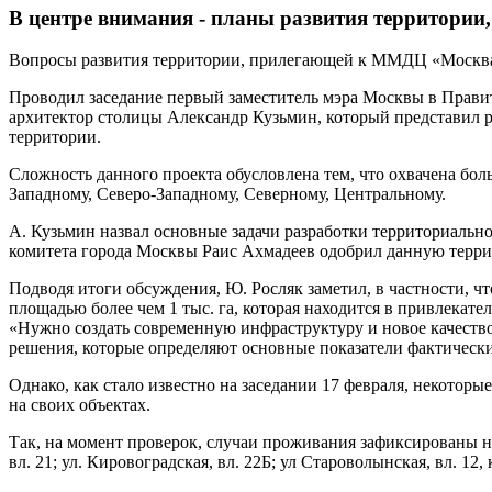
В центре внимания - планы развития территории,
Вопросы развития территории, прилегающей к ММДЦ «Москва-
Проводил заседание первый заместитель мэра Москвы в Прави
архитектор столицы Александр Кузьмин, который представил р
территории.
Сложность данного проекта обусловлена тем, что охвачена бол
Западному, Северо-Западному, Северному, Центральному.
А. Кузьмин назвал основные задачи разработки территориаль
комитета города Москвы Раис Ахмадеев одобрил данную терри
Подводя итоги обсуждения, Ю. Росляк заметил, в частности, 
площадью более чем 1 тыс. га, которая находится в привлекате
«Нужно создать современную инфраструктуру и новое качество
решения, которые определяют основные показатели фактически
Однако, как стало известно на заседании 17 февраля, некоторы
на своих объектах.
Так, на момент проверок, случаи проживания зафиксированы на 
вл. 21; ул. Кировоградская, вл. 22Б; ул Староволынская, вл. 12