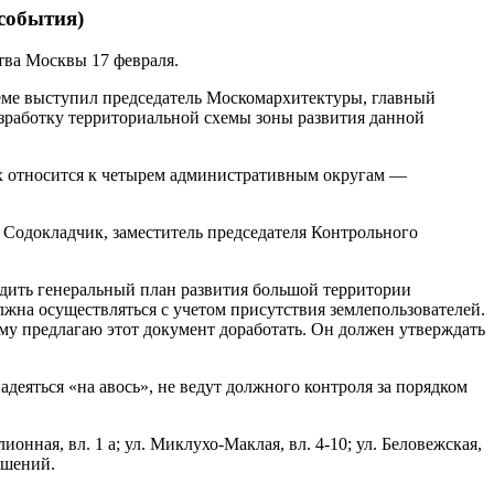
события)
ва Москвы 17 февраля.
еме выступил председатель Москомархитектуры, главный
зработку территориальной схемы зоны развития данной
лях относится к четырем административным округам —
Содокладчик, заместитель председателя Контрольного
рдить генеральный план развития большой территории
олжна осуществляться с учетом присутствия землепользователей.
му предлагаю этот документ доработать. Он должен утверждать
деяться «на авось», не ведут должного контроля за порядком
ная, вл. 1 а; ул. Миклухо-Маклая, вл. 4-10; ул. Беловежская,
рушений.