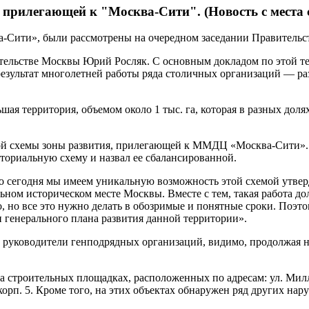
 прилегающей к "Москва-Сити". (Новость с места 
Сити», были рассмотрены на очередном заседании Правительст
тельстве Москвы Юрий Росляк. С основным докладом по этой т
езультат многолетней работы ряда столичных организаций — ра
ьшая территория, объемом около 1 тыс. га, которая в разных до
ной схемы зоны развития, прилегающей к ММДЦ «Москва-Сити». 
ториальную схему и назвал ее сбалансированной.
что сегодня мы имеем уникальную возможность этой схемой утве
льном историческом месте Москвы. Вместе с тем, такая работа д
, но все это нужно делать в обозримые и понятные сроки. Поэто
 генерального плана развития данной территории».
е руководители генподрядных организаций, видимо, продолжая на
строительных площадках, расположенных по адресам: ул. Миллион
, корп. 5. Кроме того, на этих объектах обнаружен ряд других на