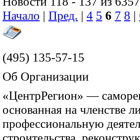
Новости 118 - 137 из 6357
Начало
|
Пред.
|
4
5
6
7
8
|
(495)
135-57-15
Об Организации
«ЦентрРегион» — саморег
основанная на членстве 
профессиональную деятел
строительства, реконстру