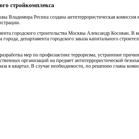
ого стройкомплекса
квы Владимира Ресина создана антитеррористическая комиссия 
истрации.
мента городского строительства Москвы Александр Косован. В к
 города, департамента городского заказа капитального строител
азработка мер по профилактике терроризма, устранение причин
ственных организаций на предмет антитеррористической безопас
раза в квартал. В случае необходимости, по решению главы коми