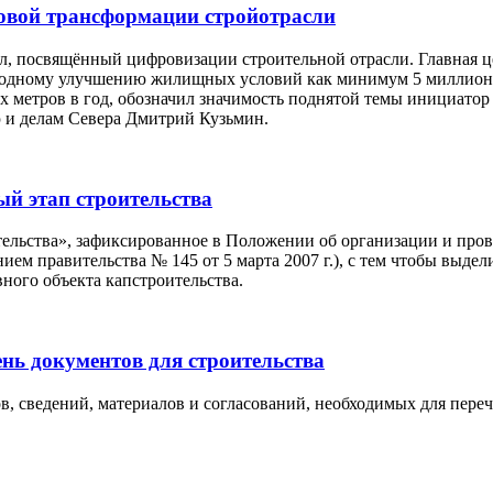
ровой трансформации стройотрасли
, посвящённый цифровизации строительной отрасли. Главная ц
годному улучшению жилищных условий как минимум 5 миллионо
 метров в год, обозначил значимость поднятой темы инициатор
ю и делам Севера Дмитрий Кузьмин.
й этап строительства
тельства», зафиксированное в Положении об организации и про
ем правительства № 145 от 5 марта 2007 г.), с тем чтобы выде
ного объекта капстроительства.
нь документов для строительства
сведений, материалов и согласований, необходимых для перечисл