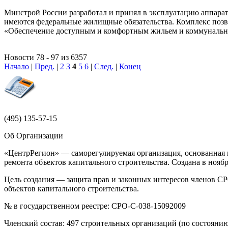
Минстрой России разработал и принял в эксплуатацию аппара
имеются федеральные жилищные обязательства. Комплекс позв
«Обеспечение доступным и комфортным жильем и коммунальн
Новости 78 - 97 из 6357
Начало
|
Пред.
|
2
3
4
5
6
|
След.
|
Конец
(495)
135-57-15
Об Организации
«ЦентрРегион» — саморегулируемая организация, основанная н
ремонта объектов капитального строительства. Создана в ноя
Цель создания — защита прав и законных интересов членов СР
объектов капитального строительства.
№ в государственном реестре: СРО-С-038-15092009
Членский состав: 497 строительных организаций (по состоянию