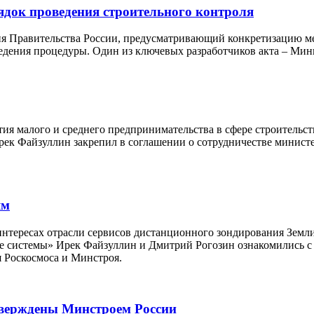
ядок проведения строительного контроля
я Правительства России, предусматривающий конкретизацию ме
дения процедуры. Один из ключевых разработчиков акта – Мин
тия малого и среднего предпринимательства в сфере строительс
 Ирек Файзуллин закрепил в соглашении о сотрудничестве ми
ям
нтересах отрасли сервисов дистанционного зондирования Земли
 системы» Ирек Файзуллин и Дмитрий Рогозин ознакомились с 
 Роскосмоса и Минстроя.
тверждены Минстроем России