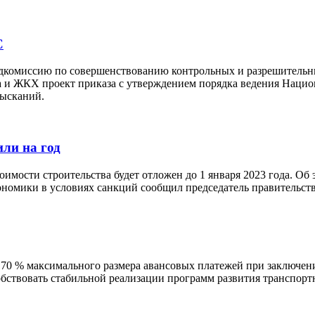
С
подкомиссию по совершенствованию контрольных и разрешител
и ЖКХ проект приказа с утверждением порядка ведения Национа
зысканий.
ли на год
имости строительства будет отложен до 1 января 2023 года. Об
номики в условиях санкций сообщил председатель правительс
0 % максимального размера авансовых платежей при заключении
бствовать стабильной реализации программ развития транспорт