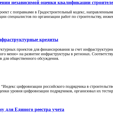
дении независимой оценки квалификации строител
роект с поправками в Градостроительный кодекс, направленным
ции специалистов по организации работ по строительству, инж
инфраструктурные кредиты
ктурных проектов для финансирования за счет инфраструктурн
ного меню» на развитие инфраструктуры в регионах. Соответст
в для общественного обсуждения.
 “Индекс цифровизации российского подрядчика в строительств
енки уровня цифровизации подрядчиков, организовал их тестир
у для Единого реестра учета