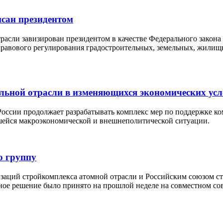
исан президентом
расли завизирован президентом в качестве Федерального закон
 правового регулирования градостроительных, земельных, жили
льной отрасли в изменяющихся экономических ус
оссии продолжает разрабатывать комплекс мер по поддержке ко
шейся макроэкономической и внешнеполитической ситуации.
ю группу
заций стройкомплекса атомной отрасли и Российским союзом с
ное решение было принято на прошлой неделе на совместном с