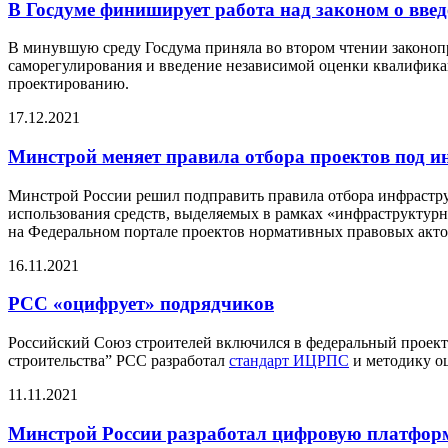
В Госдуме финиширует работа над законом о вве
В минувшую среду Госдума приняла во втором чтении законоп
саморегулирования и введение независимой оценки квалифика
проектированию.
17.12.2021
Минстрой меняет правила отбора проектов под 
Минстрой России решил подправить правила отбора инфрастру
использования средств, выделяемых в рамках «инфраструктур
на Федеральном портале проектов нормативных правовых акто
16.11.2021
РСС «оцифрует» подрядчиков
Российский Союз строителей включился в федеральный проект
строительства” РСС разработал
стандарт ИЦРПС
и методику оц
11.11.2021
Минстрой России разработал цифровую платформ