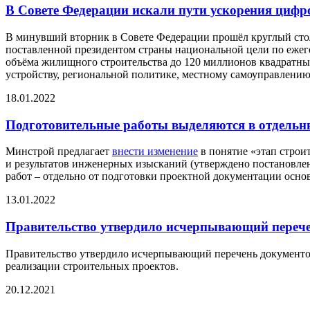
В Совете Федерации искали пути ускорения циф
В минувший вторник в Совете Федерации прошёл круглый стол
поставленной президентом страны национальной цели по еже
объёма жилищного строительства до 120 миллионов квадратных
устройству, региональной политике, местному самоуправлени
18.01.2022
Подготовительные работы выделяются в отдельны
Минстрой предлагает
внести изменение
в понятие «этап строи
и результатов инженерных изысканий (утверждено постановлени
работ – отдельно от подготовки проектной документации основ
13.01.2022
Правительство утвердило исчерпывающий перече
Правительство утвердило исчерпывающий перечень документов, 
реализации строительных проектов.
20.12.2021