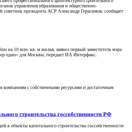
сшего профессионального архитектурно-строительного
рганов управления образования и общественно-
й советник президента АСР Александр Герасимов, сообщает
н на 10 млн. кв. м жилья, заявил первый заместитель мэра
мер один» для Москвы, передает ИА Интерфакс.
ым компаниям с собственными ресурсами и достаточным
льного строительства госсобственности РФ
ий в объекты капитального строительства госсобственности