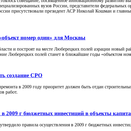
стоялось совещание, посвященное инновационному развитию вы
специализированных вузов России, представители федеральных о
оссии присутствовали президент АСР Николай Кошман и главны
«объект номер один» для Москвы
асти и построят на месте Люберецких полей аэрации новый райо
оение Люберецких полей станет в ближайшие годы «объектом но
ть создание СРО
ремонта в 2009 году приоритет должен быть отдан строительн
в работ.
 в 2009 г бюджетных инвестиций в объекты капита
 утвердило правила осуществления в 2009 г бюджетных инвестиц