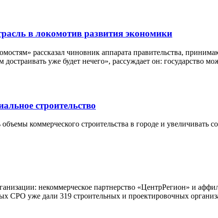
трасль в локомотив развития экономики
едомостям» рассказал чиновник аппарата правительства, приним
ом достраивать уже будет нечего», рассуждает он: государство м
циальное строительство
 объемы коммерческого строительства в городе и увеличивать с
рганизации: некоммерческое партнерство «ЦентрРегион» и аффи
ых СРО уже дали 319 строительных и проектировочных организ