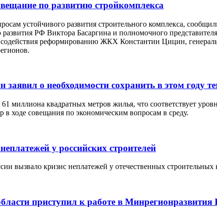
овещание по развитию стройкомплекса
просам устойчивого развития строительного комплекса, сообщи
 развития РФ Виктора Басаргина и полномочного представител
а содействия реформированию ЖКХ Константин Цицин, генерал
регионов.
 заявил о необходимости сохранить в этом году те
 61 миллиона квадратных метров жилья, что соответствует уров
тр в ходе совещания по экономическим вопросам в среду.
неплатежей у российских строителей
ссии вызвало кризис неплатежей у отечественных строительных 
области приступил к работе в Минрегионразвития