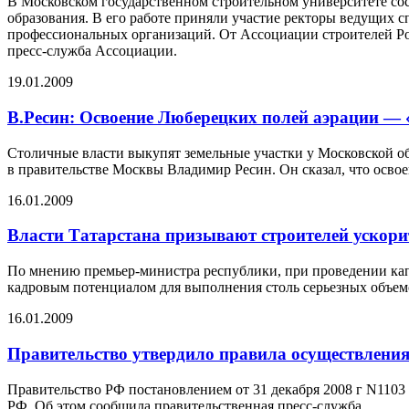
В Московском государственном строительном университете со
образования. В его работе приняли участие ректоры ведущих 
профессиональных организаций. От Ассоциации строителей Р
пресс-служба Ассоциации.
19.01.2009
В.Ресин: Освоение Люберецких полей аэрации — 
Столичные власти выкупят земельные участки у Московской обл
в правительстве Москвы Владимир Ресин. Он сказал, что осв
16.01.2009
Власти Татарстана призывают строителей ускори
По мнению премьер-министра республики, при проведении кап
кадровым потенциалом для выполнения столь серьезных объемо
16.01.2009
Правительство утвердило правила осуществления
Правительство РФ постановлением от 31 декабря 2008 г N1103
РФ. Об этом сообщила правительственная пресс-служба.