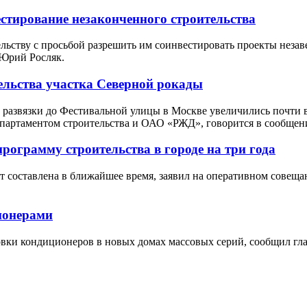
стирование незаконченного строительства
ьству с просьбой разрешить им соинвестировать проекты незав
 Юрий Росляк.
ельства участка Северной рокады
развязки до Фестивальной улицы в Москве увеличились почти в 
партаментом строительства и ОАО «РЖД», говорится в сообщен
рограмму строительства в городе на три года
 составлена в ближайшее время, заявил на оперативном совещан
ионерами
вки кондиционеров в новых домах массовых серий, сообщил гл