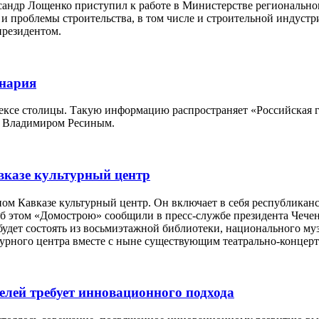
андр Лощенко приступил к работе в Министерстве региональног
и проблемы строительства, в том числе и строительной индустр
президентом.
енария
лексе столицы. Такую информацию распространяет «Российская 
цы Владимиром Ресиным.
вказе культурный центр
ом Кавказе культурный центр. Он включает в себя республикан
Об этом «Домострою» сообщили в пресс-службе президента Чече
р будет состоять из восьмиэтажной библиотеки, национального му
ьтурного центра вместе с ныне существующим театрально-концер
елей требует инновационного подхода