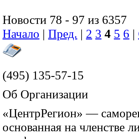
Новости 78 - 97 из 6357
Начало
|
Пред.
|
2
3
4
5
6
|
(495)
135-57-15
Об Организации
«ЦентрРегион» — саморег
основанная на членстве 