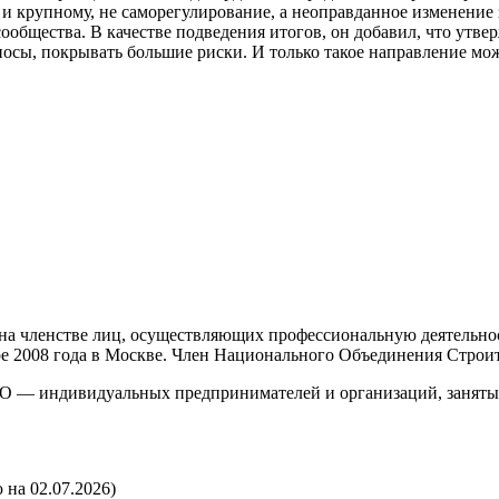
к и крупному, не саморегулирование, а неоправданное изменение
ообщества. В качестве подведения итогов, он добавил, что утв
носы, покрывать большие риски. И только такое направление мо
а членстве лиц, осуществляющих профессиональную деятельност
бре 2008 года в Москве. Член Национального Объединения Строи
О — индивидуальных предпринимателей и организаций, занятых 
 на 02.07.2026)