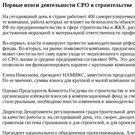
Первые итоги деятельности СРО в строительстве
На сегодняшний день в стране работают 400 саморегулируемы
те компании, работа которых не влияет на безопасность объек
РФ по предпринимательству в сфере строительства и ЖКХ, рас
достижения моральной и материальной ответственности профе
Во-первых, власти планируют провести законодательные рефо
фонды. Во-вторых, на рынке появляются компании, предлагаю
может свести на нет саму идею ухода от лицензионного принци
от СРО, малые и средние предприятия составляют 90%. Это дос
позволило им функционировать наравне с крупными компания
Елена Николаева, президент НАМИКС, заместитель председате
По ее мнению, суммы взноса для крупной и малой компании не
Однако Председатель Комитета Госдумы по строительству и з
организации избежали взносов в компенсационный фонд за счет
стало реальным, необходимо внести изменения в законодательс
Директор Департамента регулирования градостроительной деят
за качество работы и, на сегодняшний день, это, скорее, дисц
грамотная система страхования и для строителей, и для проект
Президент национального объединения проектировщиков, Алек