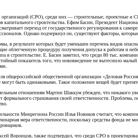
х организаций (СРО), среди них — строительные, проектные и 
тов капитального строительства. Ефим Басин, Президент Национ
сматривает переход от государственного регулирования к самор
ссионалов. Однако подчеркнул он, существуют факторы, которы
рмы, в результате которых будет уменьшен перечень видов опа
щие облегченную процедуру получения допуска к работам и не
па в строительстве. Е. Басин заметил, что среди 80 тыс. компа
тойный показатель того, что нововведение не вытеснило малый и
ми.
ля общероссийской общественной организации «Деловая Россия»
 могут быть одинаковыми. Такое положение вещей будет препят
емельным отношениям Мартин Шаккум убежден, что никакого уве
 формального страхования своей ответственности. Проблема, по 
тво.
ельности Минрегиона России Илья Новиков считает, что компен
иплинарная мера ответственности, поскольку средства фонда не м
ировщиков.
сей Воронцов, также подтвердил, что среди СРО в проектиров