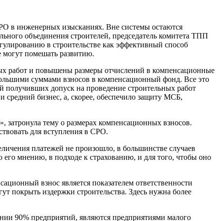
СРО в инженерных изысканиях. Вне системы остаются
ального объединения строителей, председатель комитета ТПП
егулированию в строительстве как эффективный способ
е могут помешать развитию.
сных работ и повышены размеры отчислений в компенсационные
большими суммами взносов в компенсационный фонд. Все это
ний получивших допуск на проведение строительных работ
 средний бизнес, а, скорее, обеспечило защиту МСБ,
, затронула тему о размерах компенсационных взносов.
ствовать для вступления в СРО.
личения платежей не произошло, в большинстве случаев
его мнению, в подходе к страхованию, и для того, чтобы оно
сационный взнос является показателем ответственности
огут покрыть издержки строительства. Здесь нужна более
ании 90% предприятий, являются предприятиями малого