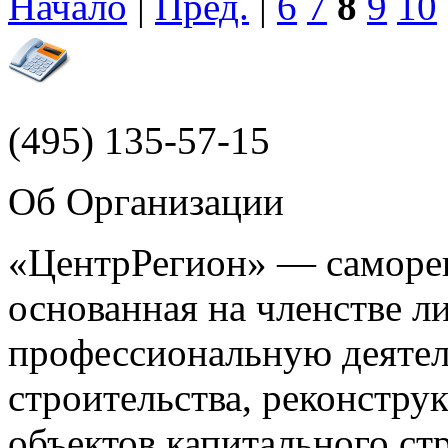
Начало
|
Пред.
|
6
7
8
9
10
(495)
135-57-15
Об Организации
«ЦентрРегион» — саморег
основанная на членстве 
профессиональную деятел
строительства, реконстру
объектов капитального ст