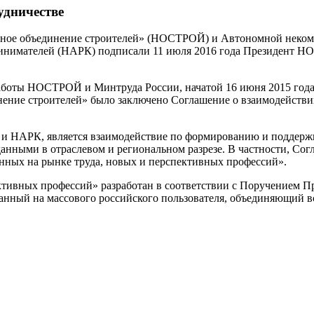
дничестве
ное объединение строителей» (НОСТРОЙ) и Автономной некомм
инимателей (НАРК) подписали 11 июля 2016 года Президент 
аботы НОСТРОЙ и Минтруда России, начатой 16 июня 2015 года
ние строителей» было заключено Соглашение о взаимодействии
НАРК, является взаимодействие по формированию и поддержке
анными в отраслевом и региональном разрезе. В частности, Со
ных на рынке труда, новых и перспективных профессий».
тивных профессий» разработан в соответствии с Поручением Пр
нный на массового российского пользователя, объединяющий вс