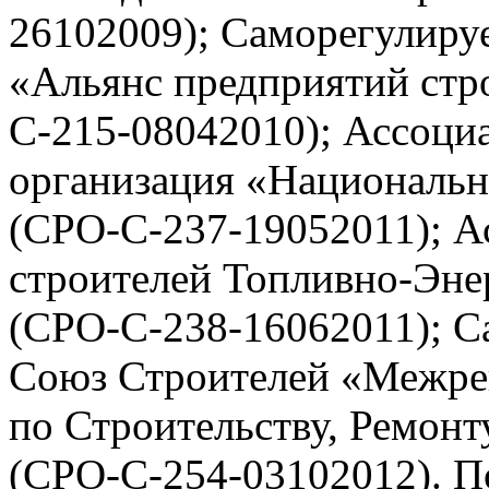
26102009); Саморегулиру
«Альянс предприятий стр
С-215-08042010); Ассоци
организация «Национальн
(СРО-С-237-19052011); А
строителей Топливно-Эне
(СРО-С-238-16062011); С
Союз Строителей «Межре
по Строительству, Ремон
(СРО-С-254-03102012). П