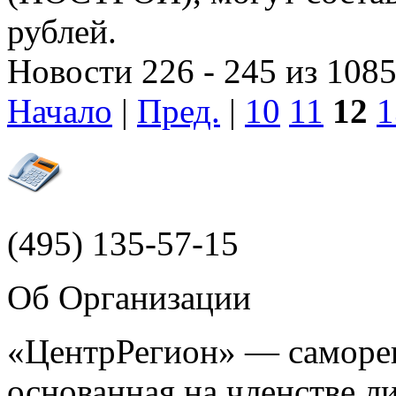
рублей.
Новости 226 - 245 из 108
Начало
|
Пред.
|
10
11
12
1
(495)
135-57-15
Об Организации
«ЦентрРегион» — саморег
основанная на членстве 