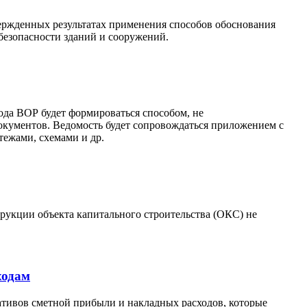
вержденных результатах применения способов обоснования
безопасности зданий и сооружений.
года ВОР будет формироваться способом, не
окументов. Ведомость будет сопровождаться приложением с
тежами, схемами и др.
трукции объекта капитального строительства (ОКС) не
ходам
ативов сметной прибыли и накладных расходов, которые