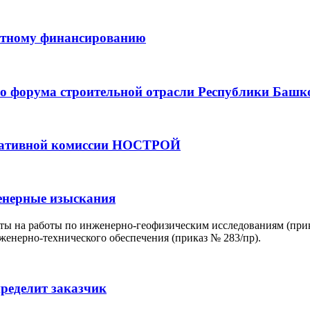
ектному финансированию
о форума строительной отрасли Республики Башк
льтативной комиссии НОСТРОЙ
енерные изыскания
аты на работы по инженерно-геофизическим исследованиям (при
женерно-технического обеспечения (приказ № 283/пр).
ределит заказчик