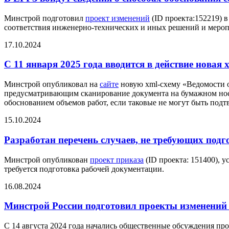
Минстрой подготовил
проект изменений
(ID проекта:152219) 
соответствия инженерно-технических и иных решений и меропр
17.10.2024
С 11 января 2025 года вводится в действие новая
Минстрой опубликовал на
сайте
новую xml-схему «Ведомости об
предусматривающим сканирование документа на бумажном носи
обоснованием объемов работ, если таковые не могут быть под
15.10.2024
Разработан перечень случаев, не требующих под
Минстрой опубликован
проект приказа
(ID проекта: 151400), 
требуется подготовка рабочей документации.
16.08.2024
Минстрой России подготовил проекты изменений
С 14 августа 2024 года начались общественные обсуждения пр