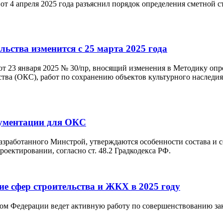
от 4 апреля 2025 года разъяснил порядок определения сметной 
ьства изменится с 25 марта 2025 года
от 23 января 2025 № 30/пр, вносящий изменения в Методику опр
ства (ОКС), работ по сохранению объектов культурного наследия
кументации для ОКС
разработанного Минстрой, утверждаются особенности состава и
ектировании, согласно ст. 48.2 Градкодекса РФ.
е сфер строительства и ЖКХ в 2025 году
ом Федерации ведет активную работу по совершенствованию зак