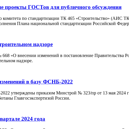
ые проекты ГОСТов для публичного обсуждения
 комитета по стандартизации ТК 465 «Строительство» (АИС ТК 
полнения Плана национальной стандартизации Российской Федер
строительном надзоре
 № 668 «О внесении изменений в постановление Правительства Р
тельном надзоре.
изменений в базу ФСНБ-2022
22 утверждены приказом Минстрой № 323/пр от 13 мая 2024 год
ботаны Главгосэкспертизой России.
вартале 2024 года