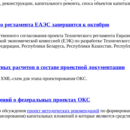
 реконструкции, капитального ремонта, сноса объектов капитал
го регламента ЕАЭС завершится к октябрю
твенного согласования проекта Технического регламента Евраз
ой экономической комиссией (ЕЭК) по разработке Технического
Федерации, Республики Беларусь, Республики Казахстан, Респу
ых расчетов в составе проектной документации
 XML-схем для этапа проектирования ОКС.
дений о федеральных проектах ОКС
го обсуждения
проект методических рекомендаций
по формировани
сирования) капитальных вложений в которые являются средств