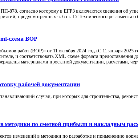
в ПП-878, согласно которому в ЕГРЗ включаются сведения об ут
иятий, предусмотренных ч. 6 ст. 15 Технического регламента о 
 xml-схема ВОР
ъемов работ (ВОР)» от 11 октября 2024 года.С 11 января 2025 
теле, и соответствовать XML-схеме формата предоставления д
тверждены материалами проектной документации, расчетами, чер
готовку рабочей документации
устанавливающий случаи, при которых для строительства, реконс
 в методики по сметной прибыли и накладным рас
оектов изменений в методики по разработке и применению норм