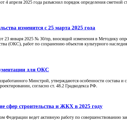
от 4 апреля 2025 года разъяснил порядок определения сметной 
ьства изменится с 25 марта 2025 года
от 23 января 2025 № 30/пр, вносящий изменения в Методику опр
ства (ОКС), работ по сохранению объектов культурного наследия
кументации для ОКС
разработанного Минстрой, утверждаются особенности состава и
ектировании, согласно ст. 48.2 Градкодекса РФ.
е сфер строительства и ЖКХ в 2025 году
ом Федерации ведет активную работу по совершенствованию зак