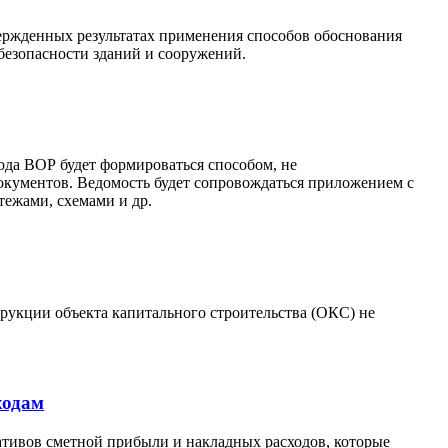
вержденных результатах применения способов обоснования
безопасности зданий и сооружений.
года ВОР будет формироваться способом, не
окументов. Ведомость будет сопровождаться приложением с
тежами, схемами и др.
трукции объекта капитального строительства (ОКС) не
ходам
ативов сметной прибыли и накладных расходов, которые