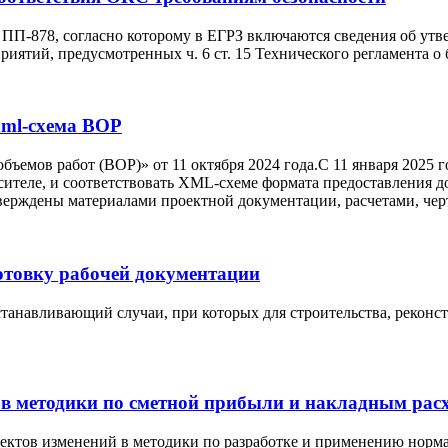
в ПП-878, согласно которому в ЕГРЗ включаются сведения об ут
иятий, предусмотренных ч. 6 ст. 15 Технического регламента о 
 xml-схема ВОР
ъемов работ (ВОР)» от 11 октября 2024 года.С 11 января 2025 
теле, и соответствовать XML-схеме формата предоставления д
тверждены материалами проектной документации, расчетами, чер
готовку рабочей документации
устанавливающий случаи, при которых для строительства, реконс
 в методики по сметной прибыли и накладным рас
оектов изменений в методики по разработке и применению норм