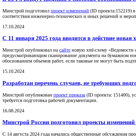
Минстрой подготовил
проект изменений
(ID проекта:152219) 
соответствия инженерно-технических и иных решений и меропр
17.10.2024
С 11 января 2025 года вводится в действие новая
Минстрой опубликовал на
сайте
новую xml-схему «Ведомости об
предусматривающим сканирование документа на бумажном носи
обоснованием объемов работ, если таковые не могут быть под
15.10.2024
Разработан перечень случаев, не требующих под
Минстрой опубликован
проект приказа
(ID проекта: 151400), 
требуется подготовка рабочей документации.
16.08.2024
Минстрой России подготовил проекты изменений
С 14 августа 2024 года начались общественные обсуждения пр