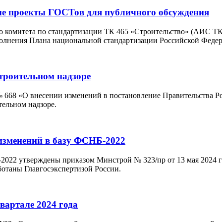
ые проекты ГОСТов для публичного обсуждения
 комитета по стандартизации ТК 465 «Строительство» (АИС ТК 
полнения Плана национальной стандартизации Российской Федер
строительном надзоре
 № 668 «О внесении изменений в постановление Правительства Р
тельном надзоре.
изменений в базу ФСНБ-2022
22 утверждены приказом Минстрой № 323/пр от 13 мая 2024 год
ботаны Главгосэкспертизой России.
вартале 2024 года