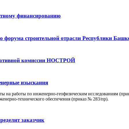
ектному финансированию
о форума строительной отрасли Республики Башк
льтативной комиссии НОСТРОЙ
енерные изыскания
аты на работы по инженерно-геофизическим исследованиям (при
женерно-технического обеспечения (приказ № 283/пр).
ределит заказчик