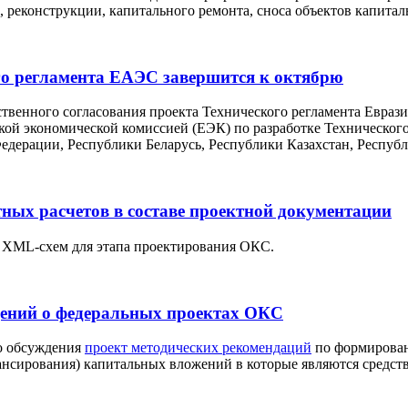
 реконструкции, капитального ремонта, сноса объектов капитал
го регламента ЕАЭС завершится к октябрю
твенного согласования проекта Технического регламента Евраз
ой экономической комиссией (ЕЭК) по разработке Технического
Федерации, Республики Беларусь, Республики Казахстан, Респу
ых расчетов в составе проектной документации
 XML-схем для этапа проектирования ОКС.
дений о федеральных проектах ОКС
го обсуждения
проект методических рекомендаций
по формировани
сирования) капитальных вложений в которые являются средств